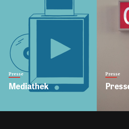
Presse
Presse
Mediathek
Press