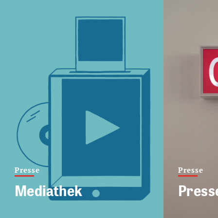
Presse
Presse
Mediathek
Press