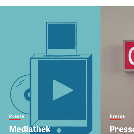
Presse
Presse
Mediathek
Press