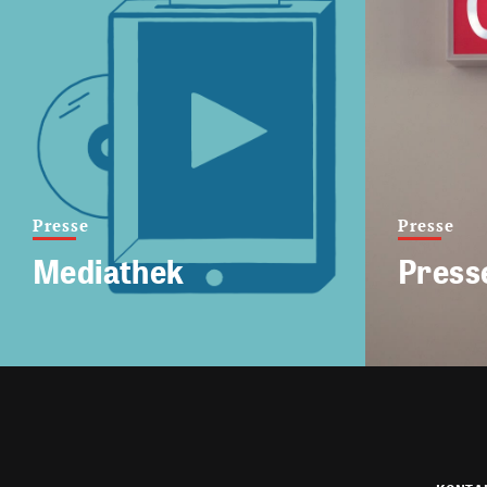
Presse
Presse
Mediathek
Press