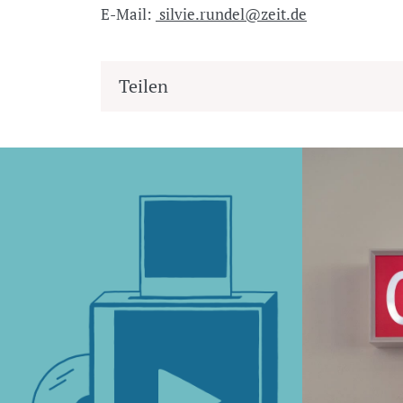
E-Mail:
silvie.rundel@zeit.de
Teilen