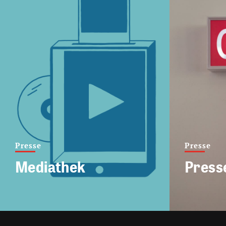
Presse
Presse
Mediathek
Press