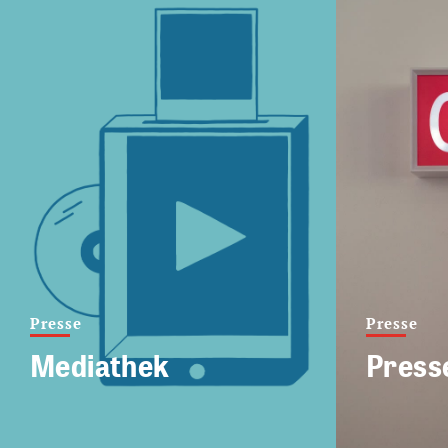
Presse
Presse
Mediathek
Press