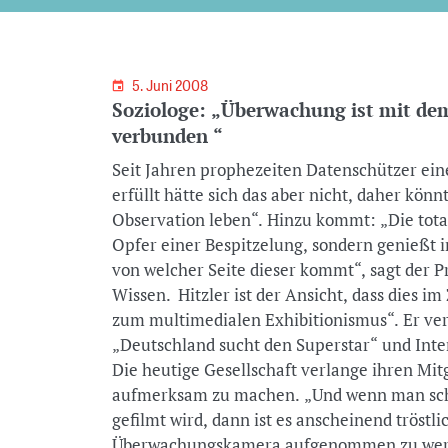
5. Juni 2008
Soziologe: „Überwachung ist mit d
verbunden “
Seit Jahren prophezeiten Datenschützer ein
erfüllt hätte sich das aber nicht, daher kön
Observation leben“. Hinzu kommt: „Die total
Opfer einer Bespitzelung, sondern genießt 
von welcher Seite dieser kommt“, sagt der 
Wissen. Hitzler ist der Ansicht, dass dies im Zusammenhang steht mit einem „Hang
zum multimedialen Exhibitionismus“. Er ve
„Deutschland sucht den Superstar“ und Int
Die heutige Gesellschaft verlange ihren Mitg
aufmerksam zu machen. „Und wenn man scho
gefilmt wird, dann ist es anscheinend tröstl
Überwachungskamera aufgenommen zu werd