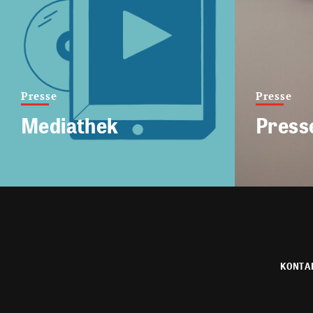
Presse
Presse
Mediathek
Press
KONTA