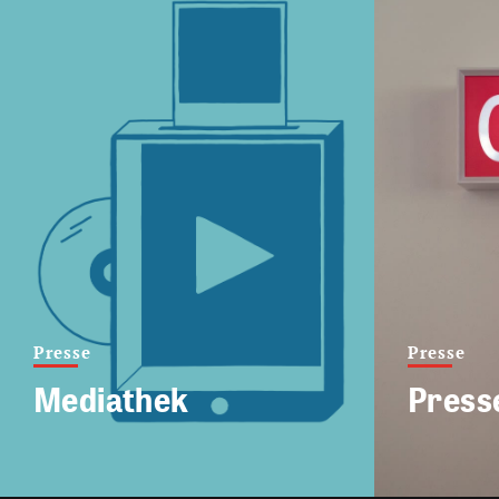
Presse
Presse
Mediathek
Press