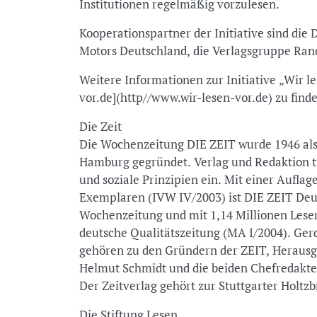
Institutionen regelmäßig vorzulesen.
Kooperationspartner der Initiative sind di
Motors Deutschland, die Verlagsgruppe Ra
Weitere Informationen zur Initiative „Wir l
vor.de](http//www.wir-lesen-vor.de) zu find
Die Zeit
Die Wochenzeitung DIE ZEIT wurde 1946 al
Hamburg gegründet. Verlag und Redaktion tr
und soziale Prinzipien ein. Mit einer Auflag
Exemplaren (IVW IV/2003) ist DIE ZEIT De
Wochenzeitung und mit 1,14 Millionen Leser
deutsche Qualitätszeitung (MA I/2004). Ger
gehören zu den Gründern der ZEIT, Herausg
Helmut Schmidt und die beiden Chefredakte
Der Zeitverlag gehört zur Stuttgarter Holtz
Die Stiftung Lesen