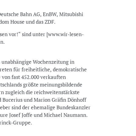
e Deutsche Bahn AG, EnBW, Mitsubishi
ndom House und das ZDF.
esen vor!“ sind unter [www.wir-lesen-
en.
s unabhängige Wochenzeitung in
eten für freiheitliche, demokratische
e von fast 452.000 verkauften
utschlands größte meinungsbildende
n zugleich die reichweitenstärkste
d Bucerius und Marion Gräfin Dönhoff
eber sind der ehemalige Bundeskanzler
ure Josef Joffe und Michael Naumann.
brinck-Gruppe.