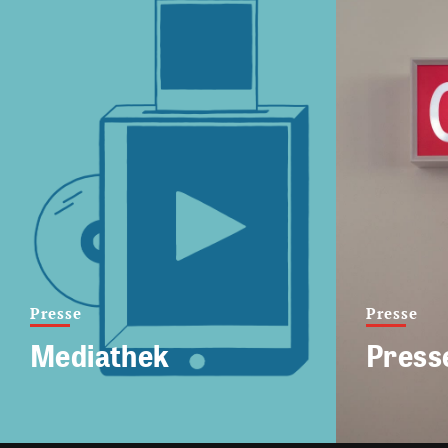
Presse
Presse
Mediathek
Press