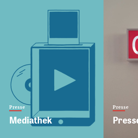
Presse
Presse
Mediathek
Press