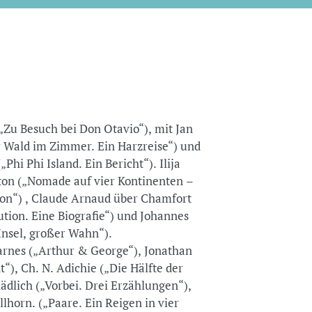
„Zu Besuch bei Don Otavio“), mit Jan
 Wald im Zimmer. Ein Harzreise“) und
hi Phi Island. Ein Bericht“). Ilija
ton („Nomade auf vier Kontinenten –
ton“) , Claude Arnaud über Chamfort
ution. Eine Biografie“) und Johannes
 Insel, großer Wahn“).
rnes („Arthur & George“), Jonathan
t“), Ch. N. Adichie („Die Hälfte der
dlich („Vorbei. Drei Erzählungen“),
lhorn. („Paare. Ein Reigen in vier