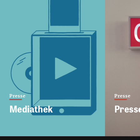
Presse
Presse
Mediathek
Press