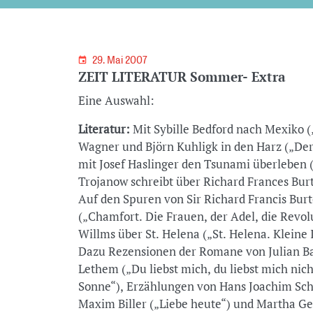
29. Mai 2007
ZEIT LITERATUR Sommer- Extra
Eine Auswahl:
Literatur:
Mit Sybille Bedford nach Mexiko (
Wagner und Björn Kuhligk in den Harz („Der
mit Josef Haslinger den Tsunami überleben („P
Trojanow schreibt über Richard Frances Bur
Auf den Spuren von Sir Richard Francis Bur
(„Chamfort. Die Frauen, der Adel, die Revol
Willms über St. Helena („St. Helena. Kleine
Dazu Rezensionen der Romane von Julian Ba
Lethem („Du liebst mich, du liebst mich nich
Sonne“), Erzählungen von Hans Joachim Schä
Maxim Biller („Liebe heute“) und Martha Gel