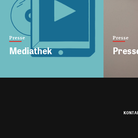
Presse
Presse
Mediathek
Press
KONTA