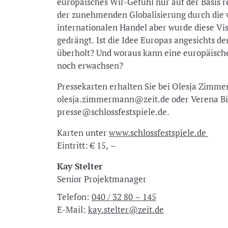
europäisches Wir-Gefühl nur auf der Basis r
der zunehmenden Globalisierung durch die 
internationalen Handel aber wurde diese V
gedrängt. Ist die Idee Europas angesichts de
überholt? Und woraus kann eine europäische
noch erwachsen?
Pressekarten erhalten Sie bei Olesja Zimme
olesja.zimmermann@zeit.de oder Verena Bier
presse@schlossfestspiele.de.
Karten unter
www.schlossfestspiele.de
Eintritt: € 15, –
Kay Stelter
Senior Projektmanager
Telefon:
040 / 32 80 – 145
E-Mail:
kay.stelter@zeit.de