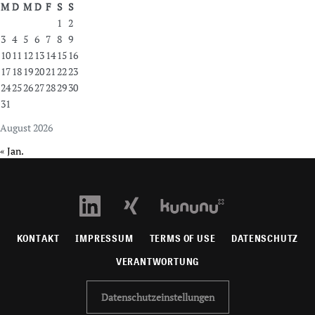
M
D
M
D
F
S
S
1
2
3
4
5
6
7
8
9
10
11
12
13
14
15
16
17
18
19
20
21
22
23
24
25
26
27
28
29
30
31
August 2026
« Jan.
KONTAKT
IMPRESSUM
TERMS OF USE
DATENSCHUTZ
VERANTWORTUNG
Datenschutzeinstellungen