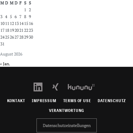
M
D
M
D
F
S
S
1
2
3
4
5
6
7
8
9
10
11
12
13
14
15
16
17
18
19
20
21
22
23
24
25
26
27
28
29
30
31
August 2026
« Jan.
KONTAKT
IMPRESSUM
TERMS OF USE
DATENSCHUTZ
VERANTWORTUNG
Datenschutzeinstellungen