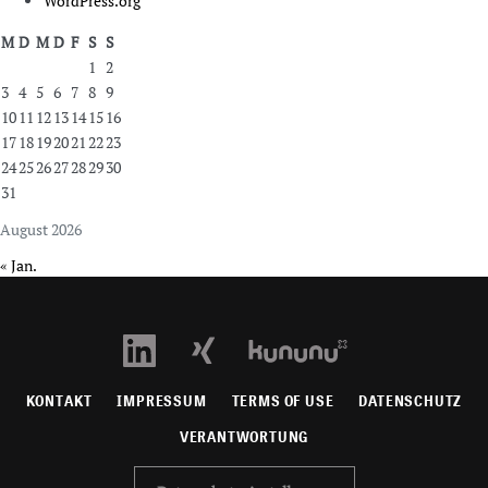
WordPress.org
M
D
M
D
F
S
S
1
2
3
4
5
6
7
8
9
10
11
12
13
14
15
16
17
18
19
20
21
22
23
24
25
26
27
28
29
30
31
August 2026
« Jan.
KONTAKT
IMPRESSUM
TERMS OF USE
DATENSCHUTZ
VERANTWORTUNG