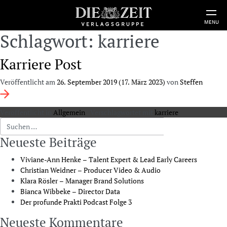
MENU
Schlagwort:
karriere
Karriere Post
Veröffentlicht am
26. September 2019
(17. März 2023)
von
Steffen
Veröffentlicht in
Allgemein
Verschlagwortet mit
karriere
Suche nach:
Neueste Beiträge
Viviane-Ann Henke – Talent Expert & Lead Early Careers
Christian Weidner – Producer Video & Audio
Klara Rösler – Manager Brand Solutions
Bianca Wibbeke – Director Data
Der profunde Prakti Podcast Folge 3
Neueste Kommentare